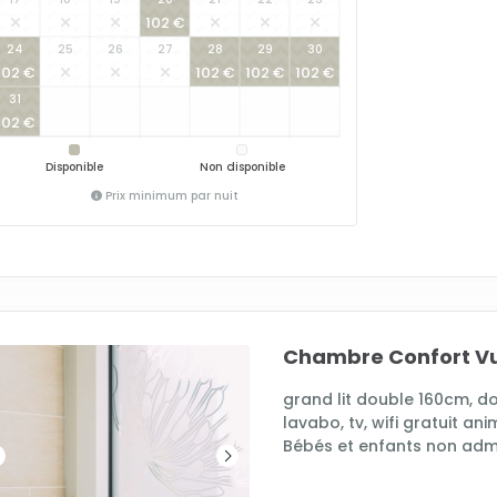
102 €
24
25
26
27
28
29
30
102 €
102 €
102 €
102 €
31
102 €
Disponible
Non disponible
Prix minimum par nuit
Chambre Confort V
grand lit double 160cm, do
lavabo, tv, wifi gratuit an
Bébés et enfants non adm