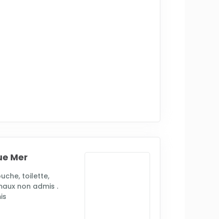
ue Mer
uche, toilette,
imaux non admis .
is