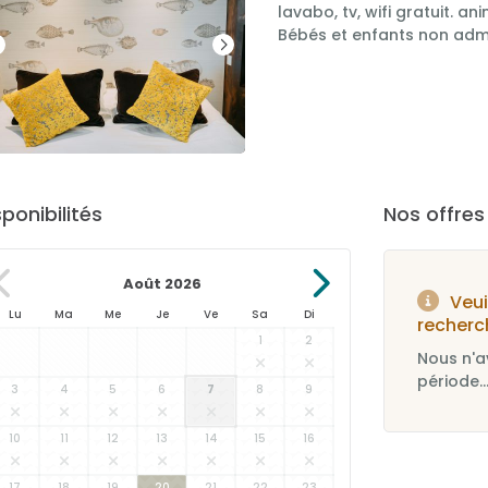
lavabo, tv, wifi gratuit. a
Bébés et enfants non adm
sponibilités
Nos offre
Août 2026
Veui
Lu
Ma
Me
Je
Ve
Sa
Di
recherc
1
2
Nous n'a
période..
3
4
5
6
7
8
9
10
11
12
13
14
15
16
17
18
19
20
21
22
23